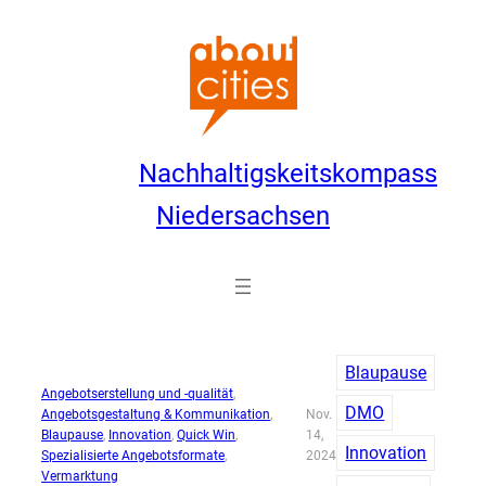
Zum
Inhalt
springen
Nachhaltigskeitskompass
Niedersachsen
Blaupause
Angebotserstellung und -qualität
, 
DMO
Angebotsgestaltung & Kommunikation
, 
Nov.
Blaupause
, 
Innovation
, 
Quick Win
, 
14,
Innovation
Spezialisierte Angebotsformate
, 
2024
Vermarktung