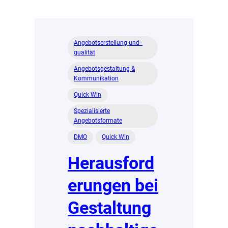
Angebotserstellung und -
qualität
Angebotsgestaltung &
Kommunikation
Quick Win
Spezialisierte
Angebotsformate
DMO
Quick Win
Herausford
erungen bei
Gestaltung