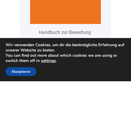
Handbuch zur Bewertung
und Gestaltung
Wir verwenden Cookies, um dir die bestmögliche Erfahrung auf
nachhaltiger
unserer Website zu bieten.
Tourismusangebote Die
You can find out more about which cookies we are using or
switch them off in
settings
.
Nachfrage nach
nachhaltigen
Akzeptieren
Reiseangeboten wächst
kontinuierlich – eine
erfreuliche Entwicklung,
die jedoch auch
Herausforderungen mit
sich bringt. Gerade bei
der Gestaltung
nachhaltiger Angebote