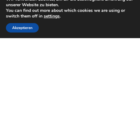
unserer Website zu bieten.
denen die Städte aktiv
You can find out more about which cookies we are using or
werden können. Dieses
switch them off in
settings
.
Nachhaltigkeitsleitbild
Akzeptieren
soll als Grundlage und
Inspirationsquelle für alle
Nachhaltigkeitsaktivitäten
innerhalb…
:
Continue Reading
Nachhaltigkeitsleitbild
Angebotserstellung und -
qualität
Angebotsgestaltung &
Kommunikation
Quick Win
Spezialisierte
Angebotsformate