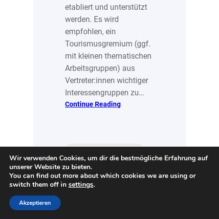
etabliert und unterstützt
werden. Es wird
empfohlen, ein
Tourismusgremium (ggf.
mit kleinen thematischen
Arbeitsgruppen) aus
Vertreter:innen wichtiger
Interessengruppen zu…
:
Continue Reading
Nachhaltigkeitsrat
initiieren
Ausrichtung und Haltung
Wir verwenden Cookies, um dir die bestmögliche Erfahrung auf
unserer Website zu bieten.
Strategie & Planung
You can find out more about which cookies we are using or
Blaupause
DMO
switch them off in
settings
.
Prozessbes
Akzeptieren