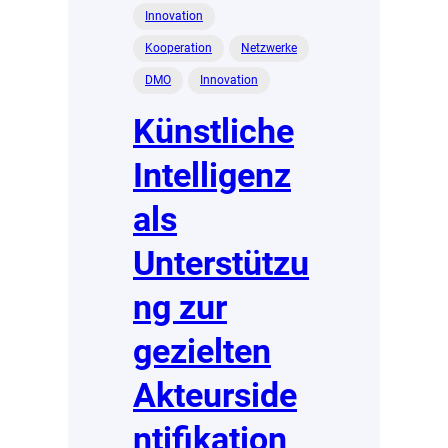
Innovation
Kooperation
Netzwerke
DMO
Innovation
Künstliche
Intelligenz
als
Unterstützu
ng zur
gezielten
Akteurside
ntifikation