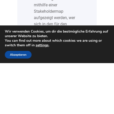
mithilfe einer
Stakeholdermap
aufgezeigt werden, wer
sich in den für den
Tourismus relevanten
Wir verwenden Cookies, um dir die bestmögliche Erfahrung auf
unserer Website zu bieten.
Ebenen (z.B. Kommune,
You can find out more about which cookies we are using or
Destination, etc.) zum
switch them off in
settings
.
Thema Nachhaltigkeit
Akzeptieren
engagiert und möglicher,
zwingend notwendiger
oder freiwilliger Partner/
Institution ist. Der
Kompass soll in zwei
Richtungen wirken. Auf
der einen Seite soll…
:
Continue Reading
Kooperation