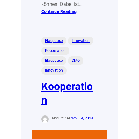
können. Dabei ist…
:
Continue Reading
Künstliche
Intelligenz
als
Unterstützung
Blaupause
Innovation
zur
Kooperation
gezielten
Akteursidentifikation
Blaupause
DMO
Innovation
Kooperatio
n
aboutcities
Nov. 14, 2024